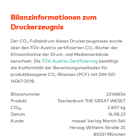
Skip
to
Bilanzinformationen zum
content
Druckerzeugnis
Der CO₂-Fußabdruck dieses Druckerzeugnisses wurde
über den TÜV-Austria zertifizierten CO₂-Recher der
Klimainitiative der Druck- und Medienverbände
berechnet. Die
TÜV-Austria-Zertifizierung
bestätigt
die Konformität der Berechnungsmethoden für
produktbezogene CO₂-Bilanzen (PCF) mit DIN ISO
14067:2018.
Bilanznummer
23148454
Produkt
Taschenbuch THE GREAT WESET
CO
2.807 kg
2e
Datum
16.08.23
Kunde
massel Verlag Martin Sell
Herzog-Wilhelm-Straße 25
80331 München