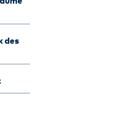
 Bäume
k des
t