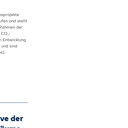
nsprojekte
en und stellt
 Rahmen der
 CO₂-​
n Entwicklung
g und sind
s).
ve der