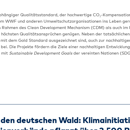
abhängiger Qualitätsstandard, der hochwertige CO₂-​Kompensatio
om WWF und anderen Umweltschutzorganisationen ins Leben geruf
e im Rahmen des Clean Development Mechanism (CDM) als auch im
 höchsten Qualitätsansprüchen genügen. Neben der tatsächlichen
e mit dem Gold Standard ausgezeichnet sind, auch zur nachhaltige
 bei. Die Projekte fördern die Ziele einer nachhaltigen Entwicklun
t mit
Sustainable Development Goals
der vereinten Nationen (SDG
den deutschen Wald: Klimainitiati