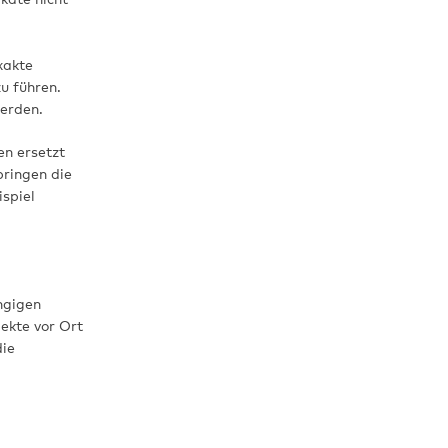
xakte
u führen.
werden.
en ersetzt
bringen die
ispiel
ngigen
jekte vor Ort
die