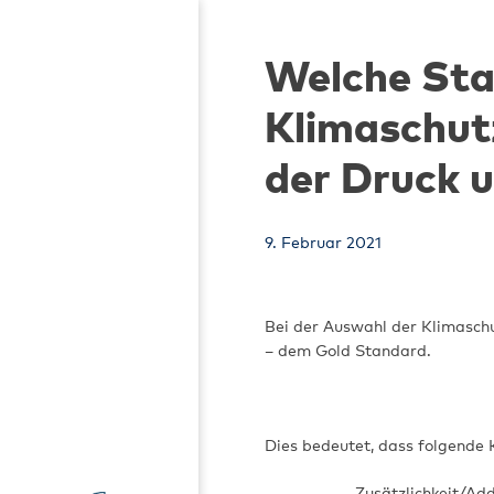
Skip
to
Welche Stan
content
Klimaschutz
der Druck 
9. Februar 2021
Bei der Auswahl der Klimaschu
– dem Gold Standard.
Dies bedeutet, dass folgende K
Zusätzlichkeit/Add