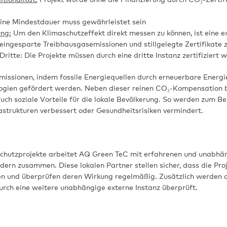
ine Mindestdauer muss gewährleistet sein
ng:
Um den Klimaschutzeffekt direkt messen zu können, ist eine e
ingesparte Treibhausgasemissionen und stillgelegte Zertifikate z
Dritte: Die Projekte müssen durch eine dritte Instanz zertifiziert 
missionen, indem fossile Energiequellen durch erneuerbare Energi
logien gefördert werden. Neben dieser reinen CO₂-​Kompensation 
ch soziale Vorteile für die lokale Bevölkerung. So werden zum Be
astrukturen verbessert oder Gesundheitsrisiken vermindert.
chutzprojekte arbeitet AQ Green TeC mit erfahrenen und unabhä
dern zusammen. Diese lokalen Partner stellen sicher, dass die Pro
en und überprüfen deren Wirkung regelmäßig. Zusätzlich werden 
durch eine weitere unabhängige externe Instanz überprüft.