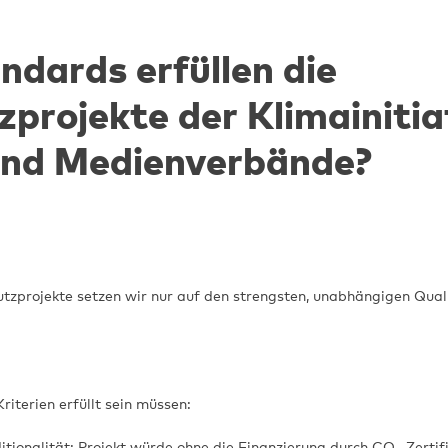
dards erfüllen die
projekte der Klimainitia
und Medienverbände?
tzprojekte setzen wir nur auf den strengsten, unabhängigen Qua
riterien erfüllt sein müssen:
itionalität:
Projekt würde ohne die Finanzierung durch CO₂-Zertifi