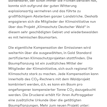
Borkenkäfer, der schon immer die Fichten befallen hat,
konnte sich aufgrund der guten Witterung
explosionsartig vermehren und das führte zu
großflächigem Absterben ganzer Landstriche. Deshalb
engagieren sich die Mitglieder der Klimainitiative nun
über das Projekt „Klimaschutz Deutscher Wald“ in
diesem sehr geschädigten Gebiet und wiederbewalden
es mit heimischen Baumarten.
Die eigentliche Kompensation der Emissionen wird
weiterhin über die ausgewählten, in Gold Standard
zertifizierten Klimaschutzprojekten stattfinden. Die
Baumpflanzung ist ein zusätzliches Mittel der
Mitglieder der Klimainitiative, sich auch regional für
Klimaschutz stark zu machen. Jede Kompensation kann
innerhalb des CO
-Rechners mit dem Waldprojekt
2
kombiniert werden, d.h. es kann ein Baum pro
angefangener kompensierter Tonne CO
dazugebucht
2
werden. Die Druckerei erhält für ihren Auftraggeber
eine zusätzliche Urkunde über die getätigten
Baumpflanzungen. Mehr zum neuen Projekt unter: